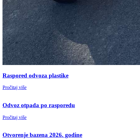
Raspored odvoza plastike
Pročitaj više
Odvoz otpada po rasporedu
Pročitaj više
Otvorenje bazena 2026. godine