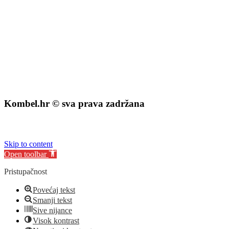
Kombel.hr © sva prava zadržana
izrada web stranice
:
exdizajn
Skip to content
Open toolbar
Pristupačnost
Povećaj tekst
Smanji tekst
Sive nijance
Visok kontrast