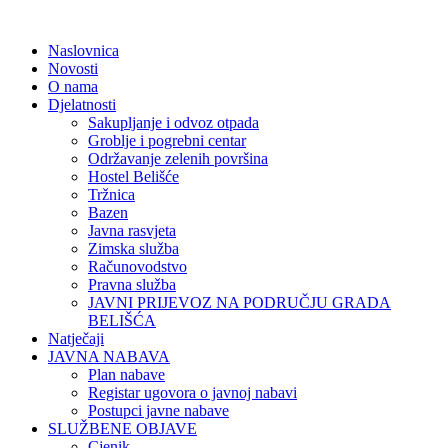
Naslovnica
Novosti
O nama
Djelatnosti
Sakupljanje i odvoz otpada
Groblje i pogrebni centar
Održavanje zelenih površina
Hostel Belišće
Tržnica
Bazen
Javna rasvjeta
Zimska služba
Računovodstvo
Pravna služba
JAVNI PRIJEVOZ NA PODRUČJU GRADA
BELIŠĆA
Natječaji
JAVNA NABAVA
Plan nabave
Registar ugovora o javnoj nabavi
Postupci javne nabave
SLUŽBENE OBJAVE
Cjenik