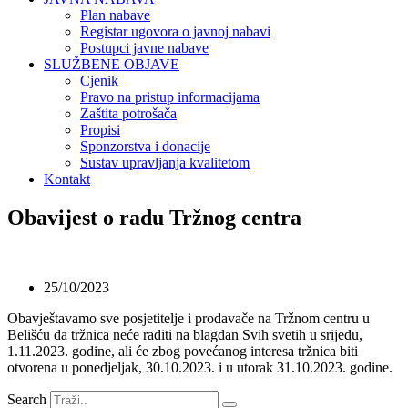
Plan nabave
Registar ugovora o javnoj nabavi
Postupci javne nabave
SLUŽBENE OBJAVE
Cjenik
Pravo na pristup informacijama
Zaštita potrošača
Propisi
Sponzorstva i donacije
Sustav upravljanja kvalitetom
Kontakt
Obavijest o radu Tržnog centra
25/10/2023
Obavještavamo sve posjetitelje i prodavače na Tržnom centru u
Belišću da tržnica neće raditi na blagdan Svih svetih u srijedu,
1.11.2023. godine, ali će zbog povećanog interesa tržnica biti
otvorena u ponedjeljak, 30.10.2023. i u utorak 31.10.2023. godine.
Search