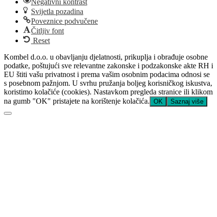
Negativni kontrast
Svijetla pozadina
Poveznice podvučene
Čitljiv font
Reset
Kombel d.o.o. u obavljanju djelatnosti, prikuplja i obrađuje osobne
podatke, poštujući sve relevantne zakonske i podzakonske akte RH i
EU štiti vašu privatnost i prema vašim osobnim podacima odnosi se
s posebnom pažnjom. U svrhu pružanja boljeg korisničkog iskustva,
koristimo kolačiće (cookies). Nastavkom pregleda stranice ili klikom
na gumb "OK" pristajete na korištenje kolačića.
OK
Saznaj više