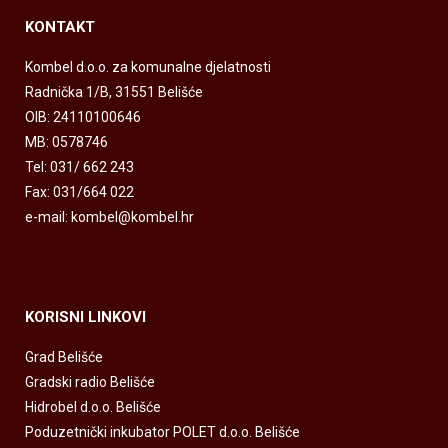
KONTAKT
Kombel d.o.o. za komunalne djelatnosti
Radnička 1/B, 31551 Belišće
OIB: 24110100646
MB: 0578746
Tel: 031/ 662 243
Fax: 031/664 022
e-mail: kombel@kombel.hr
KORISNI LINKOVI
Grad Belišće
Gradski radio Belišće
Hidrobel d.o.o. Belišće
Poduzetnički inkubator POLET d.o.o. Belišće