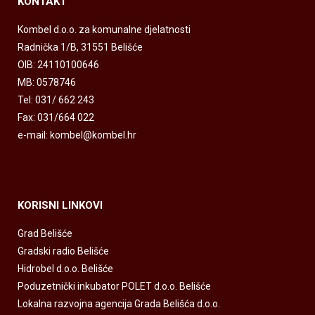
KONTAKT
Kombel d.o.o. za komunalne djelatnosti
Radnička 1/B, 31551 Belišće
OIB: 24110100646
MB: 0578746
Tel: 031/ 662 243
Fax: 031/664 022
e-mail: kombel@kombel.hr
KORISNI LINKOVI
Grad Belišće
Gradski radio Belišće
Hidrobel d.o.o. Belišće
Poduzetnički inkubator POLET d.o.o. Belišće
Lokalna razvojna agencija Grada Belišća d.o.o.