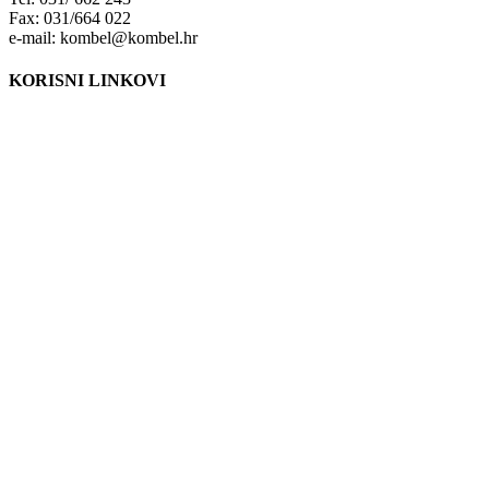
Fax: 031/664 022
e-mail: kombel@kombel.hr
KORISNI LINKOVI
Grad Belišće
Gradski radio Belišće
Hidrobel d.o.o. Belišće
Poduzetnički inkubator POLET d.o.o. Belišće
Lokalna razvojna agencija Grada Belišća d.o.o.
Ministarstvo zaštite okoliša i energetike
Fond za zaštitu okoliša i energetsku učinkovitost