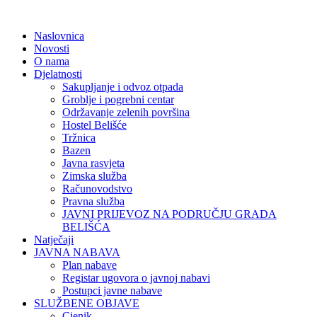
Naslovnica
Novosti
O nama
Djelatnosti
Sakupljanje i odvoz otpada
Groblje i pogrebni centar
Održavanje zelenih površina
Hostel Belišće
Tržnica
Bazen
Javna rasvjeta
Zimska služba
Računovodstvo
Pravna služba
JAVNI PRIJEVOZ NA PODRUČJU GRADA
BELIŠĆA
Natječaji
JAVNA NABAVA
Plan nabave
Registar ugovora o javnoj nabavi
Postupci javne nabave
SLUŽBENE OBJAVE
Cjenik