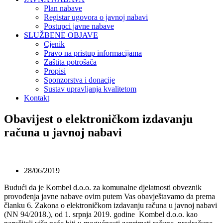
Plan nabave
Registar ugovora o javnoj nabavi
Postupci javne nabave
SLUŽBENE OBJAVE
Cjenik
Pravo na pristup informacijama
Zaštita potrošača
Propisi
Sponzorstva i donacije
Sustav upravljanja kvalitetom
Kontakt
Obavijest o elektroničkom izdavanju
računa u javnoj nabavi
28/06/2019
Budući da je Kombel d.o.o. za komunalne djelatnosti obveznik
provođenja javne nabave ovim putem Vas obavještavamo da prema
članku 6. Zakona o elektroničkom izdavanju računa u javnoj nabavi
(NN 94/2018.), od 1. srpnja 2019. godine Kombel d.o.o. kao