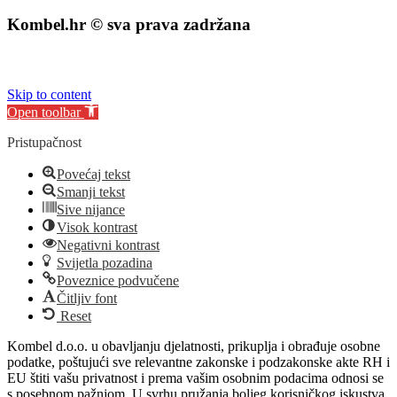
Kombel.hr © sva prava zadržana
izrada web stranice
:
exdizajn
Skip to content
Open toolbar
Pristupačnost
Povećaj tekst
Smanji tekst
Sive nijance
Visok kontrast
Negativni kontrast
Svijetla pozadina
Poveznice podvučene
Čitljiv font
Reset
Kombel d.o.o. u obavljanju djelatnosti, prikuplja i obrađuje osobne
podatke, poštujući sve relevantne zakonske i podzakonske akte RH i
EU štiti vašu privatnost i prema vašim osobnim podacima odnosi se
s posebnom pažnjom. U svrhu pružanja boljeg korisničkog iskustva,