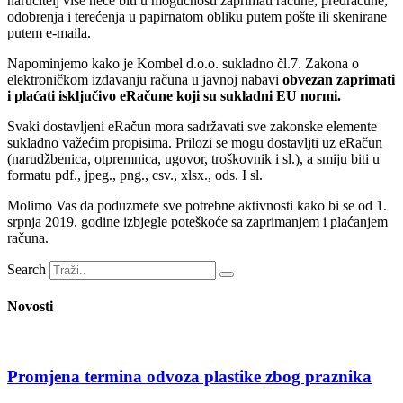
naručitelj više neće biti u mogućnosti zaprimati račune, predračune,
odobrenja i terećenja u papirnatom obliku putem pošte ili skenirane
putem e-maila.
Napominjemo kako je Kombel d.o.o. sukladno čl.7. Zakona o
elektroničkom izdavanju računa u javnoj nabavi
obvezan zaprimati
i plaćati isključivo eRačune koji su sukladni EU normi.
Svaki dostavljeni eRačun mora sadržavati sve zakonske elemente
sukladno važećim propisima. Prilozi se mogu dostavljti uz eRačun
(narudžbenica, otpremnica, ugovor, troškovnik i sl.), a smiju biti u
formatu pdf., jpeg., png., csv., xlsx., ods. I sl.
Molimo Vas da poduzmete sve potrebne aktivnosti kako bi se od 1.
srpnja 2019. godine izbjegle poteškoće sa zaprimanjem i plaćanjem
računa.
Search
Novosti
Promjena termina odvoza plastike zbog praznika