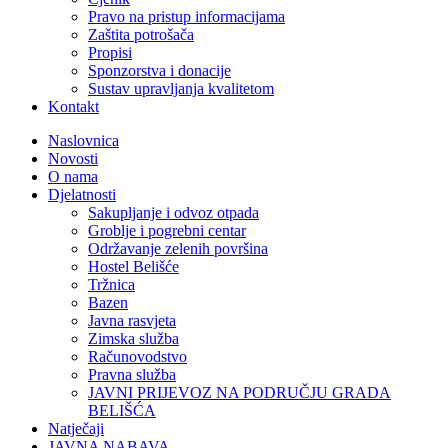
Pravo na pristup informacijama
Zaštita potrošača
Propisi
Sponzorstva i donacije
Sustav upravljanja kvalitetom
Kontakt
Naslovnica
Novosti
O nama
Djelatnosti
Sakupljanje i odvoz otpada
Groblje i pogrebni centar
Održavanje zelenih površina
Hostel Belišće
Tržnica
Bazen
Javna rasvjeta
Zimska služba
Računovodstvo
Pravna služba
JAVNI PRIJEVOZ NA PODRUČJU GRADA
BELIŠĆA
Natječaji
JAVNA NABAVA