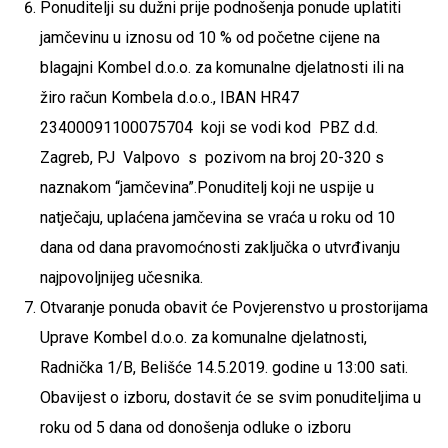
Ponuditelji su dužni prije podnošenja ponude uplatiti
jamčevinu u iznosu od 10 % od početne cijene na
blagajni Kombel d.o.o. za komunalne djelatnosti ili na
žiro račun Kombela d.o.o., IBAN HR47
23400091100075704 koji se vodi kod PBZ d.d.
Zagreb, PJ Valpovo s pozivom na broj 20-320 s
naznakom “jamčevina”.Ponuditelj koji ne uspije u
natječaju, uplaćena jamčevina se vraća u roku od 10
dana od dana pravomoćnosti zaključka o utvrđivanju
najpovoljnijeg učesnika.
Otvaranje ponuda obavit će Povjerenstvo u prostorijama
Uprave Kombel d.o.o. za komunalne djelatnosti,
Radnička 1/B, Belišće 14.5.2019. godine u 13:00 sati.
Obavijest o izboru, dostavit će se svim ponuditeljima u
roku od 5 dana od donošenja odluke o izboru