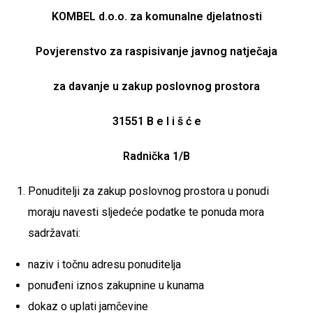
KOMBEL d.o.o. za komunalne djelatnosti
Povjerenstvo za raspisivanje javnog natječaja
za davanje u zakup poslovnog prostora
31551 B e l i š ć e
Radnička 1/B
Ponuditelji za zakup poslovnog prostora u ponudi
moraju navesti sljedeće podatke te ponuda mora
sadržavati:
naziv i točnu adresu ponuditelja
ponuđeni iznos zakupnine u kunama
dokaz o uplati jamčevine