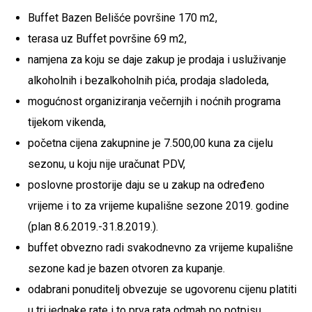
Buffet Bazen Belišće površine 170 m2,
terasa uz Buffet površine 69 m2,
namjena za koju se daje zakup je prodaja i usluživanje
alkoholnih i bezalkoholnih pića, prodaja sladoleda,
mogućnost organiziranja večernjih i noćnih programa
tijekom vikenda,
početna cijena zakupnine je 7.500,00 kuna za cijelu
sezonu, u koju nije uračunat PDV,
poslovne prostorije daju se u zakup na određeno
vrijeme i to za vrijeme kupališne sezone 2019. godine
(plan 8.6.2019.-31.8.2019.).
buffet obvezno radi svakodnevno za vrijeme kupališne
sezone kad je bazen otvoren za kupanje.
odabrani ponuditelj obvezuje se ugovorenu cijenu platiti
u tri jednake rate i to prva rata odmah po potpisu