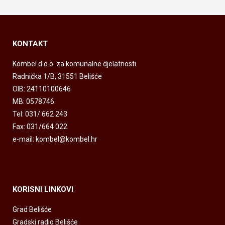
KONTAKT
Kombel d.o.o. za komunalne djelatnosti
Radnička 1/B, 31551 Belišće
OIB: 24110100646
MB: 0578746
Tel: 031/ 662 243
Fax: 031/664 022
e-mail: kombel@kombel.hr
KORISNI LINKOVI
Grad Belišće
Gradski radio Belišće