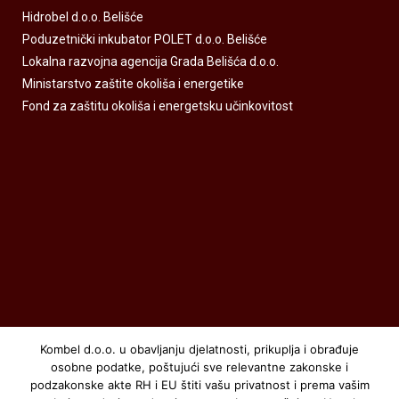
Hidrobel d.o.o. Belišće
Poduzetnički inkubator POLET d.o.o. Belišće
Lokalna razvojna agencija Grada Belišća d.o.o.
Ministarstvo zaštite okoliša i energetike
Fond za zaštitu okoliša i energetsku učinkovitost
Kombel d.o.o. u obavljanju djelatnosti, prikuplja i obrađuje
osobne podatke, poštujući sve relevantne zakonske i
podzakonske akte RH i EU štiti vašu privatnost i prema vašim