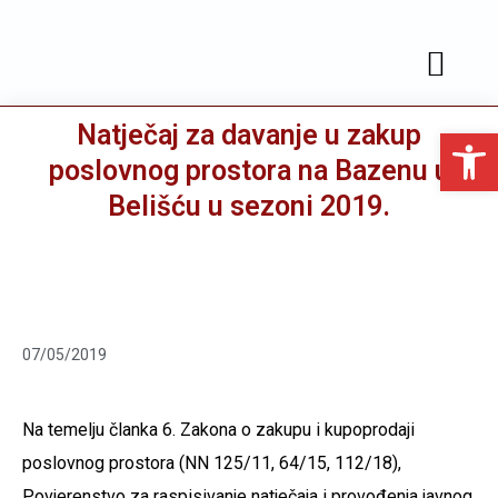
JAVNA NABAVA
SLUŽBENE OBJAVE
Natječaj za davanje u zakup
Open toolbar
poslovnog prostora na Bazenu u
Belišću u sezoni 2019.
07/05/2019
Na temelju članka 6. Zakona o zakupu i kupoprodaji
poslovnog prostora (NN 125/11, 64/15, 112/18),
Povjerenstvo za raspisivanje natječaja i provođenja javnog