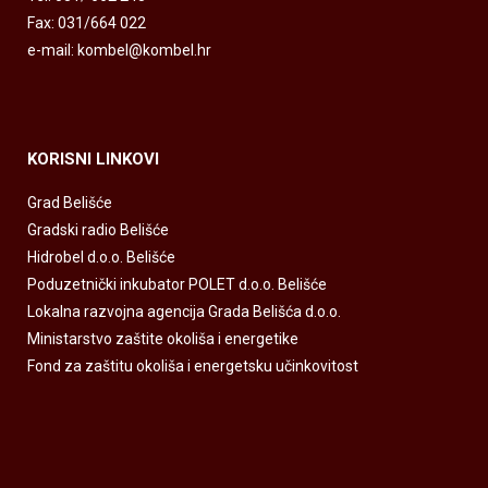
Fax: 031/664 022
e-mail: kombel@kombel.hr
KORISNI LINKOVI
Grad Belišće
Gradski radio Belišće
Hidrobel d.o.o. Belišće
Poduzetnički inkubator POLET d.o.o. Belišće
Lokalna razvojna agencija Grada Belišća d.o.o.
Ministarstvo zaštite okoliša i energetike
Fond za zaštitu okoliša i energetsku učinkovitost