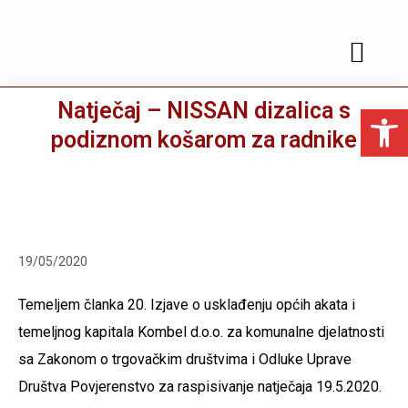
JAVNA NABAVA
SLUŽBENE OBJAVE
Natječaj – NISSAN dizalica s
Open toolbar
podiznom košarom za radnike
19/05/2020
Temeljem članka 20. Izjave o usklađenju općih akata i
temeljnog kapitala Kombel d.o.o. za komunalne djelatnosti
sa Zakonom o trgovačkim društvima i Odluke Uprave
Društva Povjerenstvo za raspisivanje natječaja 19.5.2020.