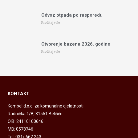
Odvoz otpada po rasporedu
Pročitaj više
Otvorenje bazena 2026. godine
Pročitaj više
KONTAKT
Kombel d.o.o. za komunalne djelatnosti
Radnička 1/B, 31551 Belišće
OIB: 24110100646
MB: 0578746
Tel: 031/ 662 243