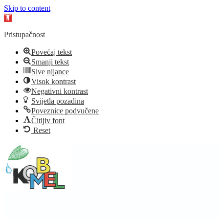
Skip to content
Open
toolbar
Pristupačnost
Povećaj tekst
Smanji tekst
Sive nijance
Visok kontrast
Negativni kontrast
Svijetla pozadina
Poveznice podvučene
Čitljiv font
Reset