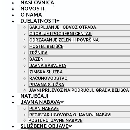
NASLOVNICA
NOVOSTI
O NAMA
DJELATNOSTI
SAKUPLJANJE I ODVOZ OTPADA
GROBLJE I POGREBNI CENTAR
ODRŽAVANJE ZELENIH POVRŠINA
HOSTEL BELIŠĆE
TRŽNICA
BAZEN
JAVNA RASVJETA
ZIMSKA SLUŽBA
RAČUNOVODSTVO
PRAVNA SLUŽBA
JAVNI PRIJEVOZ NA PODRUČJU GRADA BELIŠĆA
NATJEČAJI
JAVNA NABAVA
PLAN NABAVE
REGISTAR UGOVORA O JAVNOJ NABAVI
POSTUPCI JAVNE NABAVE
SLUŽBENE OBJAVE