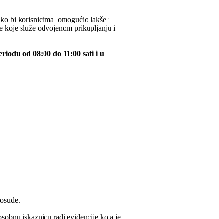
ako bi korisnicima omogućio lakše i
e koje služe odvojenom prikupljanju i
iodu od 08:00 do 11:00 sati i u
posude.
sobnu iskaznicu radi evidencije koja je