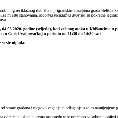
obilnog reciklažnog dvorišta u prigradskim naseljima grada Belišća k
liže mjestu stanovanja.
Mobilna reciklažna dvorišta
su pokretne jedinic
stva.
4.03.2020. godine (srijeda), kod zelenog otoka u Kitišancima u per
u Gorici Valpovačkoj u periodu od 11:30 do 14:30 sati
će vrste otpada:
od strane građana i njegovo vaganje te odlaganje u za to namijenjene 
 određene lokacije prema rasporedu te je potrebno sa sobom ponijeti o