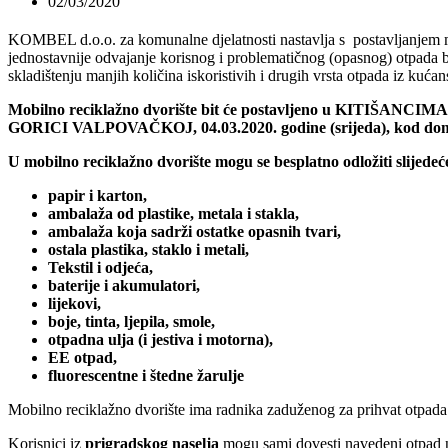
02/03/2020
KOMBEL d.o.o. za komunalne djelatnosti nastavlja s postavljanjem m
jednostavnije odvajanje korisnog i problematičnog (opasnog) otpada b
skladištenju manjih količina iskoristivih i drugih vrsta otpada iz kućan
Mobilno reciklažno dvorište bit će postavljeno u KITIŠANCIMA, 0
GORICI VALPOVAČKOJ, 04.03.2020. godine (srijeda), kod doma 
U mobilno reciklažno dvorište mo
gu se besplatno
odložiti slijede
papir i karton,
ambalaža od plastike, metala i stakla,
ambalaža koja sadrži ostatke opasnih tvari,
ostala plastika, staklo i metali,
Tekstil i odjeća,
baterije i akumulatori,
lijekovi,
boje, tinta, ljepila, smole,
otpadna ulja (i jestiva i motorna),
EE otpad,
fluorescentne i štedne žarulje
Mobilno reciklažno dvorište ima radnika zaduženog za prihvat otpada 
Korisnici iz
prigradsk
og
naselja
mogu sami dovesti navedeni otpad na