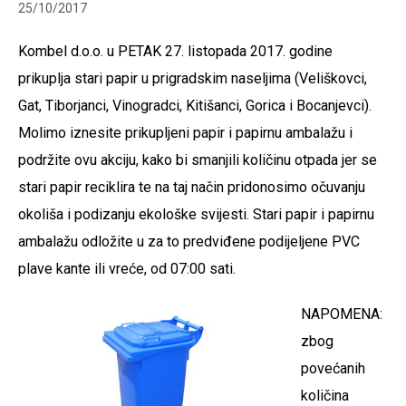
25/10/2017
Kombel d.o.o. u PETAK 27. listopada 2017. godine
prikuplja stari papir u prigradskim naseljima (Veliškovci,
Gat, Tiborjanci, Vinogradci, Kitišanci, Gorica i Bocanjevci).
Molimo iznesite prikupljeni papir i papirnu ambalažu i
podržite ovu akciju, kako bi smanjili količinu otpada jer se
stari papir reciklira te na taj način pridonosimo očuvanju
okoliša i podizanju ekološke svijesti. Stari papir i papirnu
ambalažu odložite u za to predviđene podijeljene PVC
plave kante ili vreće, od 07:00 sa
ti.
NAPOMENA:
zbog
povećanih
količina