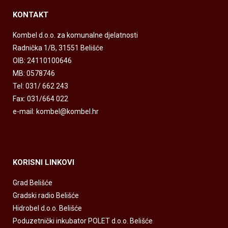
KONTAKT
Kombel d.o.o. za komunalne djelatnosti
Radnička 1/B, 31551 Belišće
OIB: 24110100646
MB: 0578746
Tel: 031/ 662 243
Fax: 031/664 022
e-mail: kombel@kombel.hr
KORISNI LINKOVI
Grad Belišće
Gradski radio Belišće
Hidrobel d.o.o. Belišće
Poduzetnički inkubator POLET d.o.o. Belišće