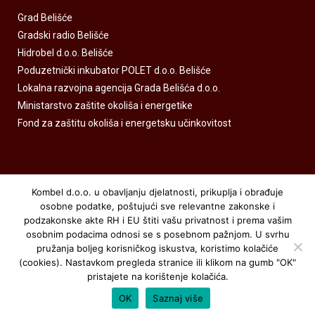
Grad Belišće
Gradski radio Belišće
Hidrobel d.o.o. Belišće
Poduzetnički inkubator POLET d.o.o. Belišće
Lokalna razvojna agencija Grada Belišća d.o.o.
Ministarstvo zaštite okoliša i energetike
Fond za zaštitu okoliša i energetsku učinkovitost
Kombel d.o.o. u obavljanju djelatnosti, prikuplja i obrađuje
osobne podatke, poštujući sve relevantne zakonske i
podzakonske akte RH i EU štiti vašu privatnost i prema vašim
osobnim podacima odnosi se s posebnom pažnjom. U svrhu
pružanja boljeg korisničkog iskustva, koristimo kolačiće
Kombel.hr © sva prava zadržana
(cookies). Nastavkom pregleda stranice ili klikom na gumb "OK"
pristajete na korištenje kolačića.
izrada web stranice
:
exdizajn
OK
Saznaj više