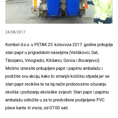
24/08/2017
Kombel d.o.o. u PETAK 25. kolovoza 2017. godine prikuplja
stari papir u prigradskim naseljima (Veliškovci, Gat,
Tiborjanci, Vinogradci, Kitišanci, Gorica i Bocanjevci).
Molimo iznesite prikupljeni papir i papirnu ambalažu i
podržite ovu akciju, kako bi smanjili količinu otpada jer se
stari papir reciklira te na taj način pridonosimo očuvanju
okoliša i podizanju ekološke svijesti. Stari papir i papirnu
ambalažu odložite u za to predviđene podijeljene PVC
plave kante ili vreće, od 07:00 sa
ti.