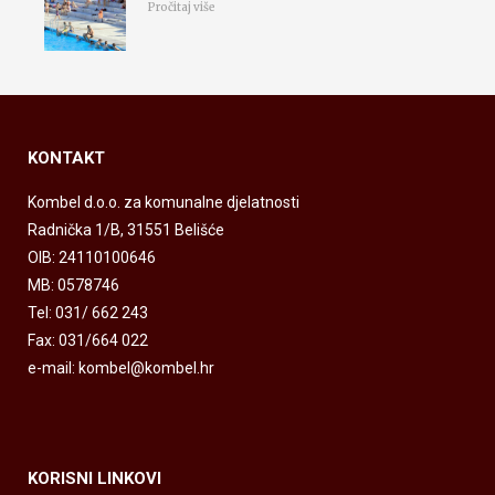
Pročitaj više
KONTAKT
Kombel d.o.o. za komunalne djelatnosti
Radnička 1/B, 31551 Belišće
OIB: 24110100646
MB: 0578746
Tel: 031/ 662 243
Fax: 031/664 022
e-mail: kombel@kombel.hr
KORISNI LINKOVI