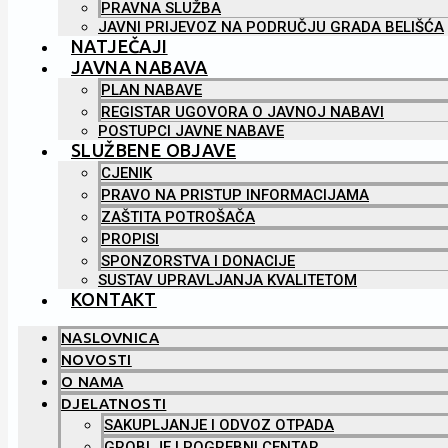
PRAVNA SLUŽBA
JAVNI PRIJEVOZ NA PODRUČJU GRADA BELIŠĆA
NATJEČAJI
JAVNA NABAVA
PLAN NABAVE
REGISTAR UGOVORA O JAVNOJ NABAVI
POSTUPCI JAVNE NABAVE
SLUŽBENE OBJAVE
CJENIK
PRAVO NA PRISTUP INFORMACIJAMA
ZAŠTITA POTROŠAČA
PROPISI
SPONZORSTVA I DONACIJE
SUSTAV UPRAVLJANJA KVALITETOM
KONTAKT
NASLOVNICA
NOVOSTI
O NAMA
DJELATNOSTI
SAKUPLJANJE I ODVOZ OTPADA
GROBLJE I POGREBNI CENTAR