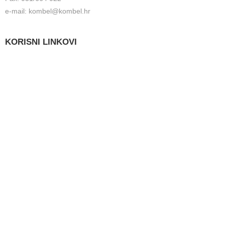
e-mail: kombel@kombel.hr
KORISNI LINKOVI
Grad Belišće
Gradski radio Belišće
Hidrobel d.o.o. Belišće
Poduzetnički inkubator POLET d.o.o. Belišće
Lokalna razvojna agencija Grada Belišća d.o.o.
Ministarstvo zaštite okoliša i energetike
Fond za zaštitu okoliša i energetsku učinkovitost