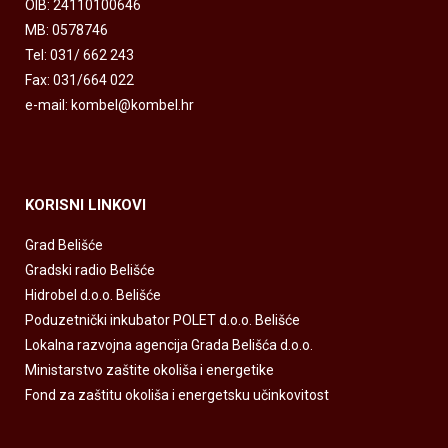
OIB: 24110100646
MB: 0578746
Tel: 031/ 662 243
Fax: 031/664 022
e-mail: kombel@kombel.hr
KORISNI LINKOVI
Grad Belišće
Gradski radio Belišće
Hidrobel d.o.o. Belišće
Poduzetnički inkubator POLET d.o.o. Belišće
Lokalna razvojna agencija Grada Belišća d.o.o.
Ministarstvo zaštite okoliša i energetike
Fond za zaštitu okoliša i energetsku učinkovitost