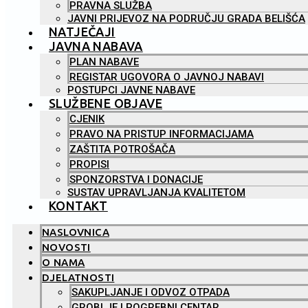
PRAVNA SLUŽBA
JAVNI PRIJEVOZ NA PODRUČJU GRADA BELIŠĆA
NATJEČAJI
JAVNA NABAVA
PLAN NABAVE
REGISTAR UGOVORA O JAVNOJ NABAVI
POSTUPCI JAVNE NABAVE
SLUŽBENE OBJAVE
CJENIK
PRAVO NA PRISTUP INFORMACIJAMA
ZAŠTITA POTROŠAČA
PROPISI
SPONZORSTVA I DONACIJE
SUSTAV UPRAVLJANJA KVALITETOM
KONTAKT
NASLOVNICA
NOVOSTI
O NAMA
DJELATNOSTI
SAKUPLJANJE I ODVOZ OTPADA
GROBLJE I POGREBNI CENTAR