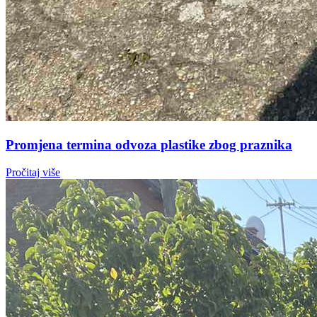
Promjena termina odvoza plastike zbog praznika
Pročitaj više